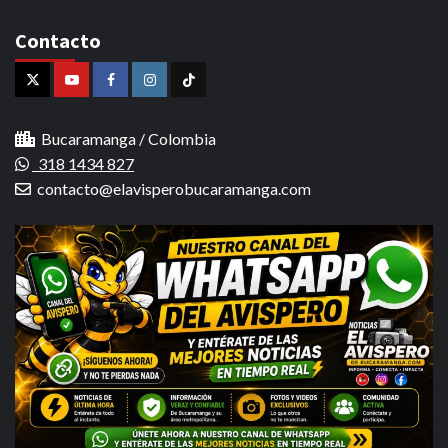
Contacto
X
Youtube
Facebook
Instagram
Tiktok
Bucaramanga / Colombia
318 1434 827
contacto@elavisperobucaramanga.com