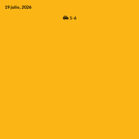
Saltar
19 julio, 2026
al
5-6
contenido