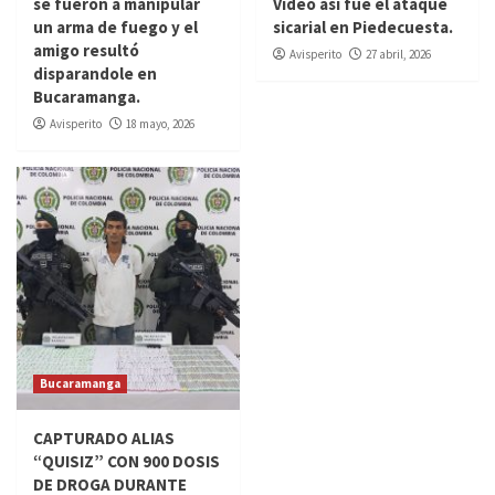
se fueron a manipular
Video así fue el ataque
un arma de fuego y el
sicarial en Piedecuesta.
amigo resultó
Avisperito
27 abril, 2026
disparandole en
Bucaramanga.
Avisperito
18 mayo, 2026
Bucaramanga
CAPTURADO ALIAS
“QUISIZ” CON 900 DOSIS
DE DROGA DURANTE