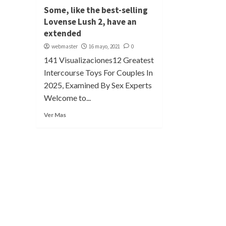
Some, like the best-selling
Lovense Lush 2, have an
extended
webmaster
16 mayo, 2021
0
141 Visualizaciones12 Greatest
Intercourse Toys For Couples In
2025, Examined By Sex Experts
Welcome to...
Ver Mas