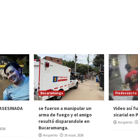
Bucaramanga
Piedecuesta
 ASESINADA
se fueron a manipular un
Video así f
arma de fuego y el amigo
sicarial en
resultó disparandole en
Avisperito
Bucaramanga.
 2026
Avisperito
18 mayo, 2026