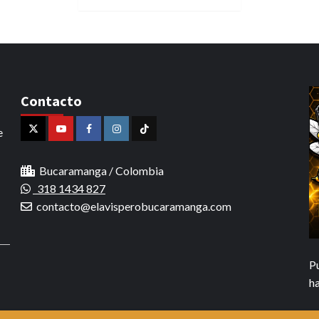
Contacto
e
X
Youtube
Facebook
Instagram
Tiktok
Bucaramanga / Colombia
318 1434 827
contacto@elavisperobucaramanga.com
P
h