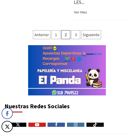
LES...
Ver Mas
Paginación
Anterior
1
2
3
Siguiente
de
entradas
Nuestras Redes Sociales
X
Youtube
Facebook
Instagram
Tiktok