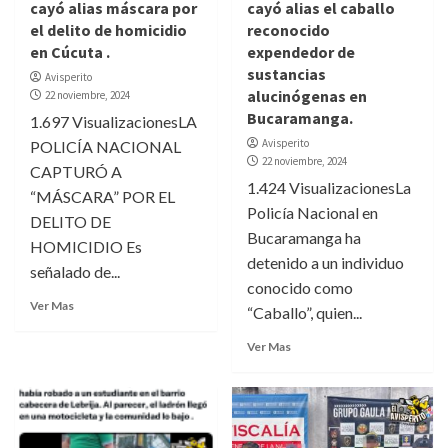
cayó alias máscara por
cayó alias el caballo
el delito de homicidio
reconocido
en Cúcuta .
expendedor de
sustancias
Avisperito
alucinógenas en
22 noviembre, 2024
Bucaramanga.
1.697 VisualizacionesLA
Avisperito
POLICÍA NACIONAL
22 noviembre, 2024
CAPTURÓ A
1.424 VisualizacionesLa
“MÁSCARA” POR EL
Policía Nacional en
DELITO DE
Bucaramanga ha
HOMICIDIO Es
detenido a un individuo
señalado de...
conocido como
Ver Mas
“Caballo”, quien...
Ver Mas