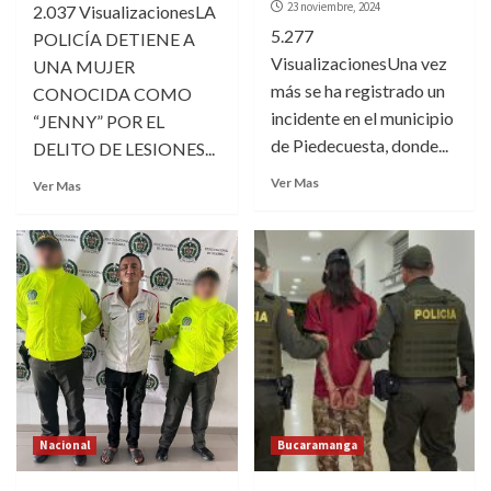
23 noviembre, 2024
2.037 VisualizacionesLA
5.277
POLICÍA DETIENE A
VisualizacionesUna vez
UNA MUJER
más se ha registrado un
CONOCIDA COMO
incidente en el municipio
“JENNY” POR EL
de Piedecuesta, donde...
DELITO DE LESIONES...
Ver Mas
Ver Mas
Nacional
Bucaramanga