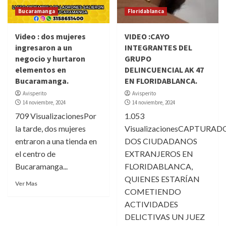
Bucaramanga
Floridablanca
Video : dos mujeres
VIDEO :CAYO
ingresaron a un
INTEGRANTES DEL
negocio y hurtaron
GRUPO
elementos en
DELINCUENCIAL AK 47
Bucaramanga.
EN FLORIDABLANCA.
Avisperito
Avisperito
14 noviembre, 2024
14 noviembre, 2024
709 VisualizacionesPor
1.053
la tarde, dos mujeres
VisualizacionesCAPTURAD
entraron a una tienda en
DOS CIUDADANOS
el centro de
EXTRANJEROS EN
Bucaramanga...
FLORIDABLANCA,
QUIENES ESTARÍAN
Ver Mas
COMETIENDO
ACTIVIDADES
DELICTIVAS UN JUEZ