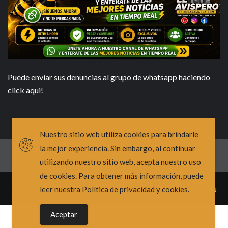
Puede enviar sus denuncias al grupo de whatsapp haciendo
click
aqui!
Nuestro sitio web utiliza cookies para brindarle
la mejor experiencia. Sin embargo, al continuar
utilizando nuestro sitio web, acepta nuestro uso
X
Youtube
Facebook
Instagram
Tiktok
de cookies. Para obtener más información, puede
Copyright © Todos los derechos reservados.
|
TecnoPymes
leer nuestra
Política de privacidad y cookies
.
Aceptar