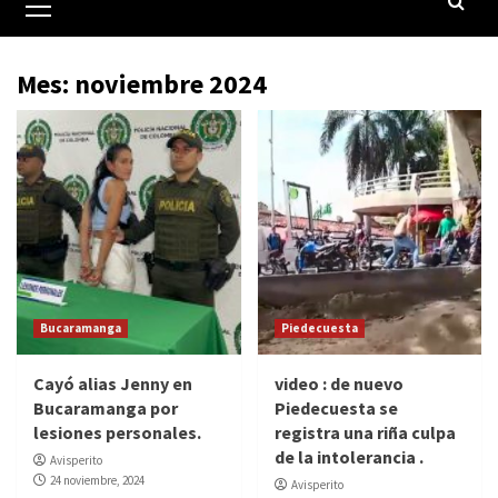
principal
Mes:
noviembre 2024
Bucaramanga
Piedecuesta
Cayó alias Jenny en
video : de nuevo
Bucaramanga por
Piedecuesta se
lesiones personales.
registra una riña culpa
de la intolerancia .
Avisperito
24 noviembre, 2024
Avisperito