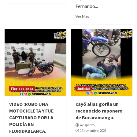
Fernando...
Ver Mas
Floridablanca
Judicial
VIDEO :ROBO UNA
cayó alias gorila un
MOTOCICLETA Y FUE
reconocido raponero
CAPTURADO POR LA
de Bucaramanga.
POLICÍA EN
Avisperito
FLORIDABLANCA.
14 noviembre, 2024