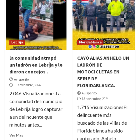
Lebrija
Floridablanca
la comunidad atrapó
CAYÓ ALIAS ANHELO UN
un ladrón en Lebríja y le
LADRÓN DE
dieron concejos .
MOTOCICLETAS EN
SERIE DE
Avisperito
FLORIDABLANCA.
15 noviembre, 2024
2.046 VisualizacionesLa
Avisperito
15 noviembre, 2024
comunidad del municipio
1.715 VisualizacionesEl
de Lebrija logró capturar
delincuente más
a un delincuente que
buscado de las villas de
minutos antes...
Floridablanca ha sido
Ver Mas
capturado. Anhelo