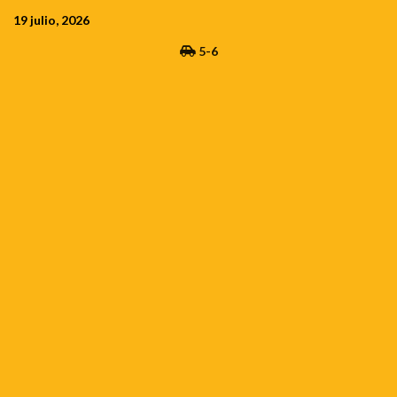
Saltar
19 julio, 2026
al
5-6
contenido