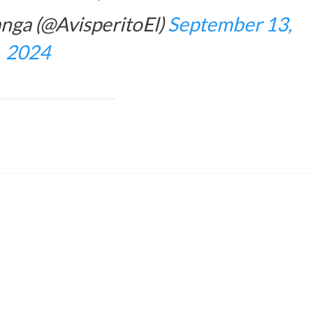
anga (@AvisperitoEl)
September 13,
2024