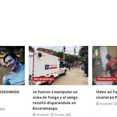
Bucaramanga
Piedecuesta
 ASESINADA
se fueron a manipular un
Video así f
arma de fuego y el amigo
sicarial en
resultó disparandole en
Avisperito
Bucaramanga.
 2026
Avisperito
18 mayo, 2026