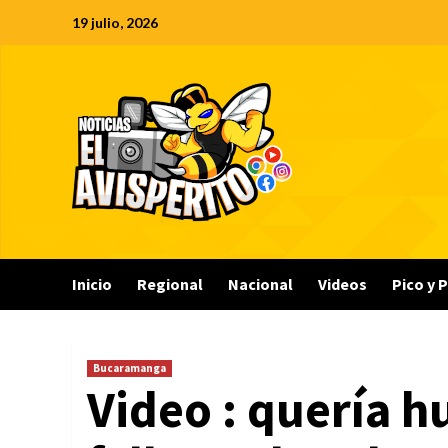
Saltar
19 julio, 2026
al
contenido
Inicio
Regional
Nacional
Videos
Pico y 
Bucaramanga
Video : quería hu