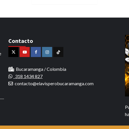
Contacto
e
X
Youtube
Facebook
Instagram
Tiktok
Bucaramanga / Colombia
318 1434 827
contacto@elavisperobucaramanga.com
P
h