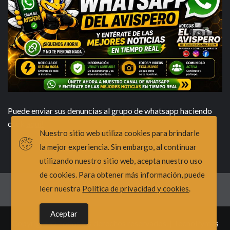
Puede enviar sus denuncias al grupo de whatsapp haciendo
click
aqui!
Nuestro sitio web utiliza cookies para brindarle
la mejor experiencia. Sin embargo, al continuar
utilizando nuestro sitio web, acepta nuestro uso
de cookies. Para obtener más información, puede
leer nuestra
Política de privacidad y cookies
.
X
Youtube
Facebook
Instagram
Tiktok
Aceptar
Copyright © Todos los derechos reservados.
|
TecnoPymes