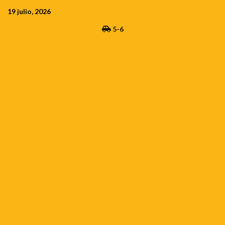
Saltar
19 julio, 2026
al
5-6
contenido