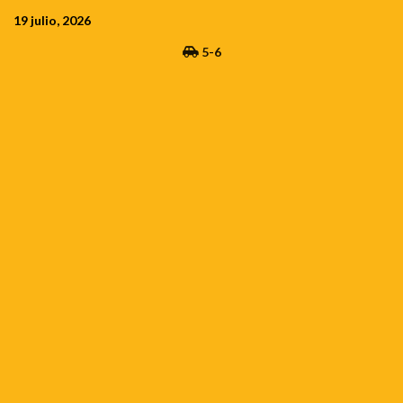
Saltar
19 julio, 2026
al
5-6
contenido