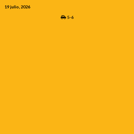
Saltar
19 julio, 2026
al
5-6
contenido