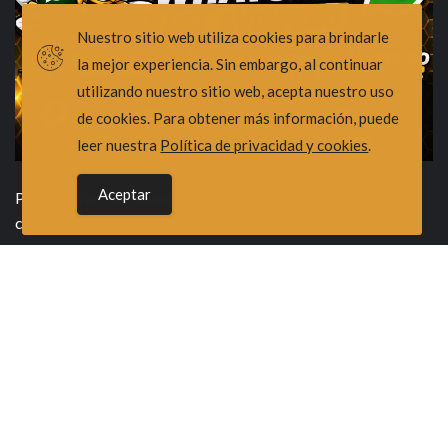
Nuestro sitio web utiliza cookies para brindarle
la mejor experiencia. Sin embargo, al continuar
utilizando nuestro sitio web, acepta nuestro uso
de cookies. Para obtener más información, puede
leer nuestra
Política de privacidad y cookies
.
Aceptar
Puede enviar sus denuncias al grupo de whatsapp haciendo
click
aqui!
X
Youtube
Facebook
Instagram
Tiktok
Copyright © Todos los derechos reservados.
|
TecnoPymes