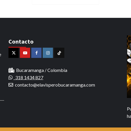
Contacto
e
X
Youtube
Facebook
Instagram
Tiktok
Bucaramanga / Colombia
318 1434 827
contacto@elavisperobucaramanga.com
P
h