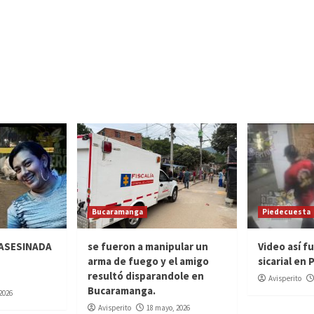
Bucaramanga
Piedecuesta
 ASESINADA
se fueron a manipular un
Video así f
arma de fuego y el amigo
sicarial en
resultó disparandole en
Avisperito
Bucaramanga.
 2026
Avisperito
18 mayo, 2026