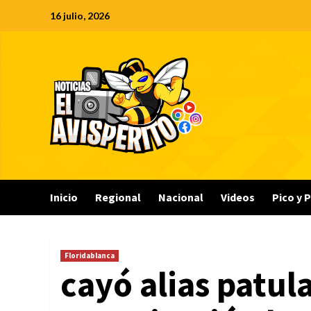
Saltar
16 julio, 2026
al
contenido
Inicio
Regional
Nacional
Videos
Pico y 
Floridablanca
cayó alias patu