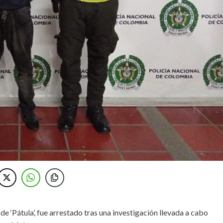
e ‘Pátula’, fue arrestado tras una investigación llevada a cabo